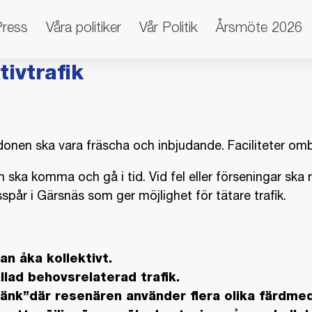
Press
Våra politiker
Vår Politik
Årsmöte 2026
tivtrafik
ordonen ska vara fräscha och inbjudande. Faciliteter om
om ska komma och gå i tid. Vid fel eller förseningar sk
spår i Gärsnäs som ger möjlighet för tätare trafik.
an åka kollektivt.
llad behovsrelaterad trafik.
tänk”där resenären använder flera olika färdm