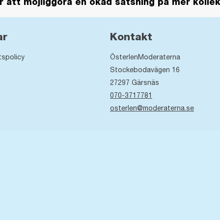
för att möjliggöra en ökad satsning på mer kollekt
ar
Kontakt
tspolicy
ÖsterlenModeraterna
Stockebodavägen 16
27297
Gärsnäs
070-3717781
osterlen@moderaterna.se