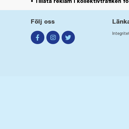
• Tillåta reklam i kollektivtrafiken 
Följ oss
Länk
Integrite