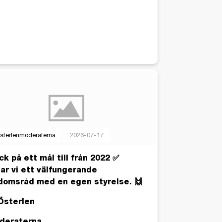
sterlenmoderaterna
2026-07-17
k på ett mål till från 2022 ✅
ar vi ett välfungerande
domsråd med en egen styrelse. 🙌
Österlen
deraterna