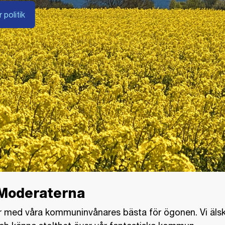
 politik
nModeraterna
r med våra kommuninvånares bästa för ögonen. Vi älskar 