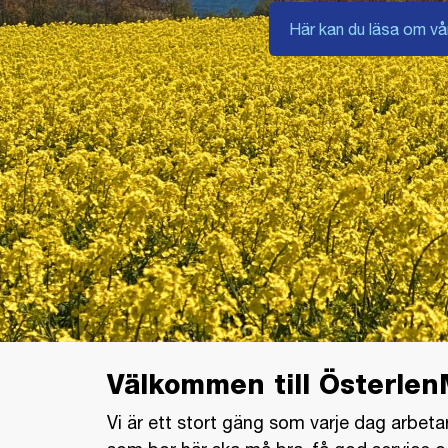
Här kan du läsa om vår
Välkommen till Österle
Vi är ett stort gäng som varje dag arbeta