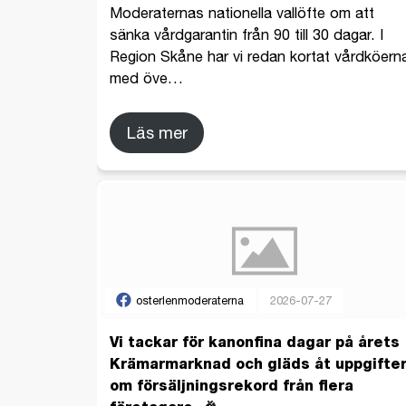
Moderaternas nationella vallöfte om att
sänka vårdgarantin från 90 till 30 dagar. I
Region Skåne har vi redan kortat vårdköern
med öve
…
Läs mer
osterlenmoderaterna
2026-07-27
Vi tackar för kanonfina dagar på årets
Krämarmarknad och gläds åt uppgifte
om försäljningsrekord från flera