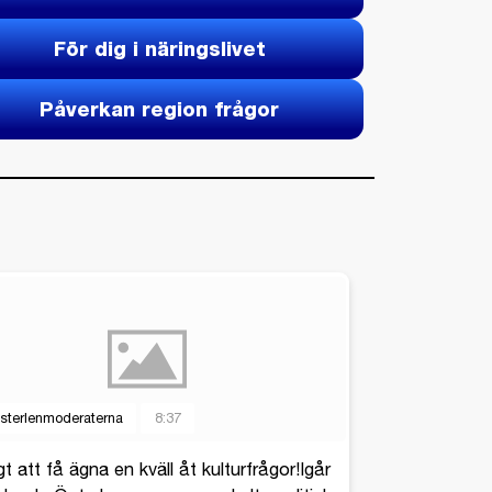
För dig i näringslivet
Påverkan region frågor
sterlenmoderaterna
8:37
gt att få ägna en kväll åt kulturfrågor!Igår