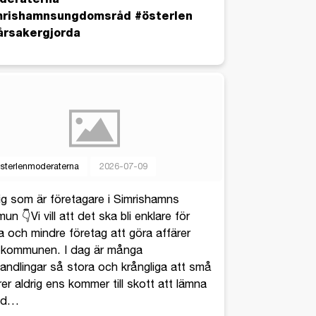
mrishamnsungdomsråd #österlen
årsakergjorda
sterlenmoderaterna
2026-07-09
dig som är företagare i Simrishamns
n 👇Vi vill att det ska bli enklare för
la och mindre företag att göra affärer
kommunen. I dag är många
andlingar så stora och krångliga att små
er aldrig ens kommer till skott att lämna
ud
…