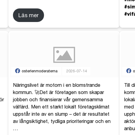
#si
#vif
Läs mer
osterlenmoderaterna
2026-07-14
o
Näringslivet är motorn i en blomstrande
Till 
kommun. 🚀Det är företagen som skapar
kommu
ör
jobben och finansierar vår gemensamma
loka
välfärd. Men ett starkt lokalt företagsklimat
med 
uppstår inte av en slump – det är resultatet
upph
av långsiktighet, tydliga prioriteringar och en
aktör
…
anb