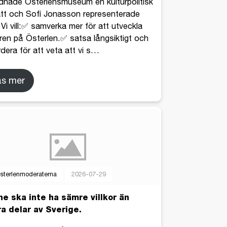
dnade Österlensmuseum en kulturpolitisk
tt och Sofi Jonasson representerade
Vi vill:✅ samverka mer för att utveckla
uren på Österlen.✅ satsa långsiktigt och
dera för att veta att vi s
…
äs mer
sterlenmoderaterna
2026-07-29
e ska inte ha sämre villkor än
a delar av Sverige.