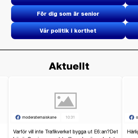
För dig som är senior
Vår politik i korthet
Aktuellt
moderaternaiskane
10:31
o
Varför vill inte Trafikverket bygga ut E6:an?Det
Härli