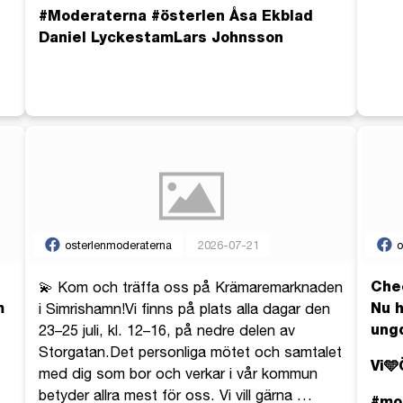
#Moderaterna #österlen Åsa Ekblad
Daniel LyckestamLars Johnsson
osterlenmoderaterna
2026-07-21
o
Chec
💫 Kom och träffa oss på Krämaremarknaden
m
Nu h
i Simrishamn!Vi finns på plats alla dagar den
ung
23–25 juli, kl. 12–16, på nedre delen av
Storgatan.Det personliga mötet och samtalet
Vi🩵
med dig som bor och verkar i vår kommun
betyder allra mest för oss. Vi vill gärna
…
#mo