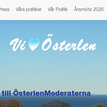
Press
Våra politiker
Vår Politik
Årsmöte 2026
till ÖsterlenModeraterna