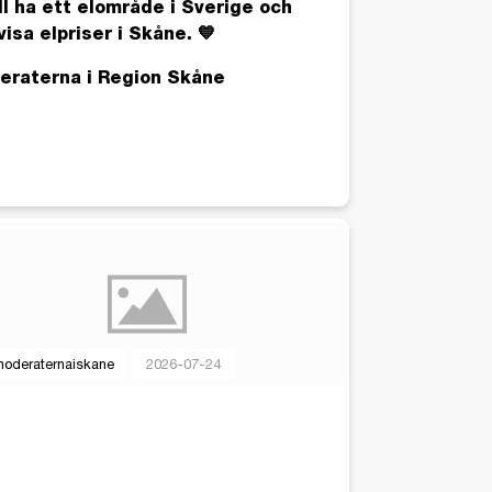
ill ha ett elområde i Sverige och
visa elpriser i Skåne. 💙
eraterna i Region Skåne
oderaternaiskane
2026-07-24