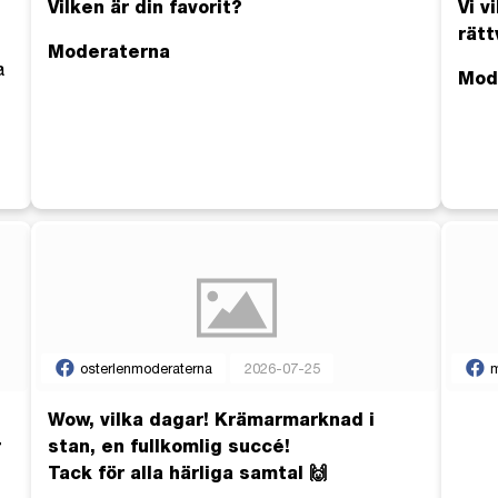
Vilken är din favorit?
Vi v
rätt
Moderaterna
a
Mod
osterlenmoderaterna
2026-07-25
m
Wow, vilka dagar! Krämarmarknad i
r
stan, en fullkomlig succé!
Tack för alla härliga samtal 🙌