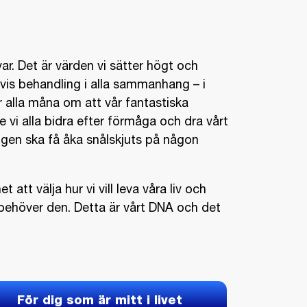
var. Det är värden vi sätter högt och
tvis behandling i alla sammanhang – i
r alla måna om att vår fantastiska
vi alla bidra efter förmåga och dra vårt
 ingen ska få åka snålskjuts på någon
 att välja hur vi vill leva våra liv och
i behöver den. Detta är vårt DNA och det
För dig som är mitt i livet