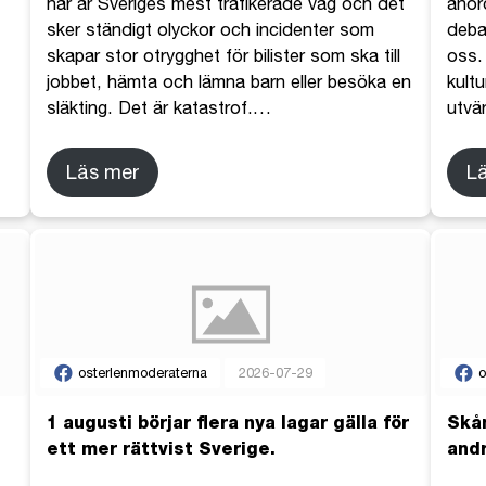
här är Sveriges mest trafikerade väg och det
anor
sker ständigt olyckor och incidenter som
deba
skapar stor otrygghet för bilister som ska till
oss. 
jobbet, hämta och lämna barn eller besöka en
kult
släkting. Det är katastrof.
…
utvär
Läs mer
L
osterlenmoderaterna
2026-07-29
o
1 augusti börjar flera nya lagar gälla för
Skån
ett mer rättvist Sverige.
andr