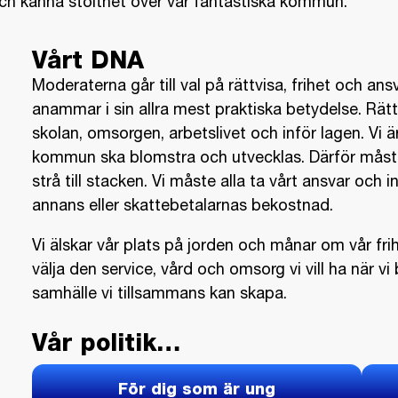
och känna stolthet över vår fantastiska kommun.
Vårt DNA
Moderaterna går till val på rättvisa, frihet och ans
anammar i sin allra mest praktiska betydelse. Rät
skolan, omsorgen, arbetslivet och inför lagen. Vi ä
kommun ska blomstra och utvecklas. Därför måste 
strå till stacken. Vi måste alla ta vårt ansvar och
annans eller skattebetalarnas bekostnad.
Vi älskar vår plats på jorden och månar om vår frihet
välja den service, vård och omsorg vi vill ha när v
samhälle vi tillsammans kan skapa.
Vår politik…
För dig som är ung