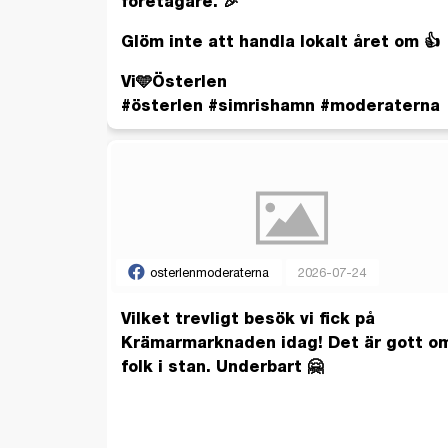
företagare. 🎉
Glöm inte att handla lokalt året om 👍
Vi🩵Österlen
#österlen #simrishamn #moderaterna
osterlenmoderaterna
2026-07-24
Vilket trevligt besök vi fick på
Krämarmarknaden idag! Det är gott o
folk i stan. Underbart 🤗